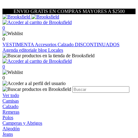
ENVIO GRATIS EN COMPRAS MAYORES A $2500
0
0
VESTIMENTA
Accesorios
Calzado
DISCONTINUADOS
Agenda editoriale blog
Locales
0
0
Ver todo
Camisas
Calzado
Remeras
Polos
Camperas y Abrigos
Algodón
Jeans