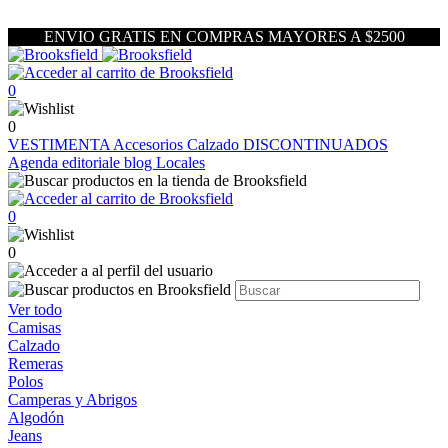
ENVIO GRATIS EN COMPRAS MAYORES A $2500
0
0
VESTIMENTA
Accesorios
Calzado
DISCONTINUADOS
Agenda editoriale blog
Locales
0
0
Ver todo
Camisas
Calzado
Remeras
Polos
Camperas y Abrigos
Algodón
Jeans