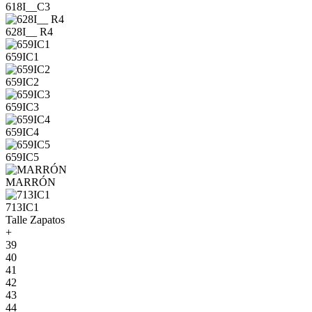
618I__C3
628I__ R4
659IC1
659IC2
659IC3
659IC4
659IC5
MARRÓN
713IC1
Talle Zapatos
+
39
40
41
42
43
44