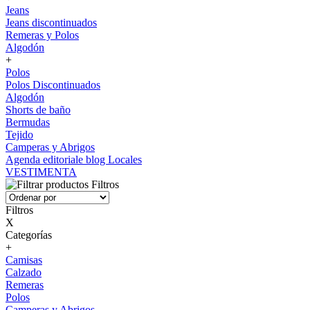
Jeans
Jeans discontinuados
Remeras y Polos
Algodón
+
Polos
Polos Discontinuados
Algodón
Shorts de baño
Bermudas
Tejido
Camperas y Abrigos
Agenda editoriale blog
Locales
VESTIMENTA
Filtros
Filtros
X
Categorías
+
Camisas
Calzado
Remeras
Polos
Camperas y Abrigos