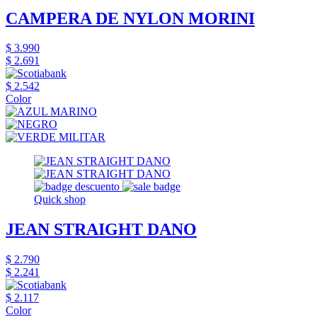
CAMPERA DE NYLON MORINI
$ 3.990
$ 2.691
$ 2.542
Color
Quick shop
JEAN STRAIGHT DANO
$ 2.790
$ 2.241
$ 2.117
Color