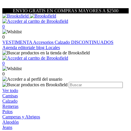
ENVIO GRATIS EN COMPRAS MAYORES A $2500
0
0
VESTIMENTA
Accesorios
Calzado
DISCONTINUADOS
Agenda editoriale blog
Locales
0
0
Ver todo
Camisas
Calzado
Remeras
Polos
Camperas y Abrigos
Algodón
Jeans