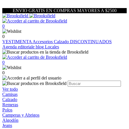
ENVIO GRATIS EN COMPRAS MAYORES A $2500
0
0
VESTIMENTA
Accesorios
Calzado
DISCONTINUADOS
Agenda editoriale blog
Locales
0
0
Ver todo
Camisas
Calzado
Remeras
Polos
Camperas y Abrigos
Algodón
Jeans