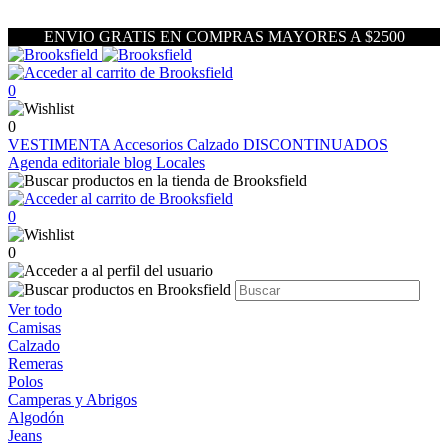
ENVIO GRATIS EN COMPRAS MAYORES A $2500
0
0
VESTIMENTA
Accesorios
Calzado
DISCONTINUADOS
Agenda editoriale blog
Locales
0
0
Ver todo
Camisas
Calzado
Remeras
Polos
Camperas y Abrigos
Algodón
Jeans