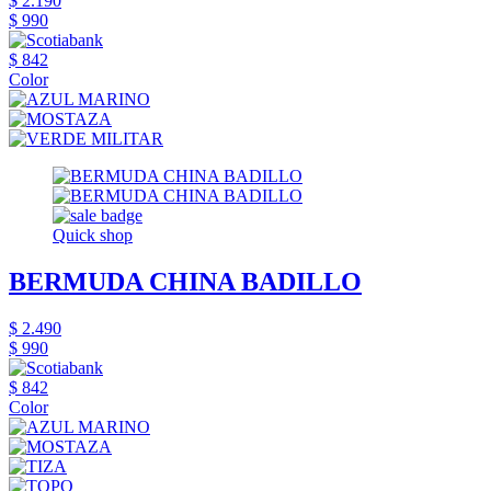
$ 2.190
$ 990
$ 842
Color
Quick shop
BERMUDA CHINA BADILLO
$ 2.490
$ 990
$ 842
Color