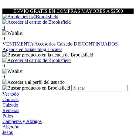
ENVIO GRATIS EN COMPRAS MAYORES A $2500
0
0
VESTIMENTA
Accesorios
Calzado
DISCONTINUADOS
Agenda editoriale blog
Locales
0
0
Ver todo
Camisas
Calzado
Remeras
Polos
Camperas y Abrigos
Algodón
Jeans