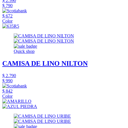
$ 2.590
$ 790
$ 672
Color
Quick shop
CAMISA DE LINO NILTON
$ 2.790
$ 990
$ 842
Color