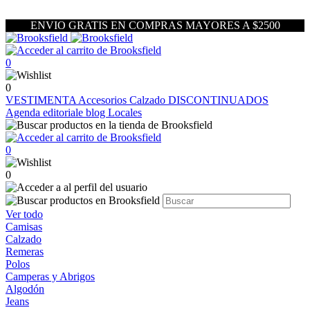
ENVIO GRATIS EN COMPRAS MAYORES A $2500
0
0
VESTIMENTA
Accesorios
Calzado
DISCONTINUADOS
Agenda editoriale blog
Locales
0
0
Ver todo
Camisas
Calzado
Remeras
Polos
Camperas y Abrigos
Algodón
Jeans