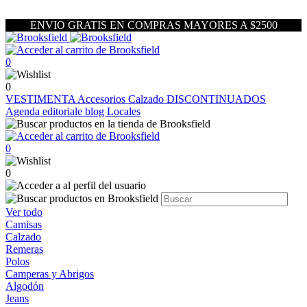
ENVIO GRATIS EN COMPRAS MAYORES A $2500
0
0
VESTIMENTA
Accesorios
Calzado
DISCONTINUADOS
Agenda editoriale blog
Locales
0
0
Ver todo
Camisas
Calzado
Remeras
Polos
Camperas y Abrigos
Algodón
Jeans