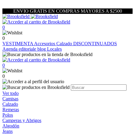
ENVIO GRATIS EN COMPRAS MAYORES A $2500
0
0
VESTIMENTA
Accesorios
Calzado
DISCONTINUADOS
Agenda editoriale blog
Locales
0
0
Ver todo
Camisas
Calzado
Remeras
Polos
Camperas y Abrigos
Algodón
Jeans