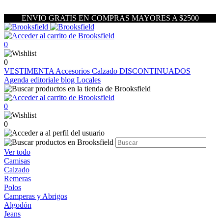
ENVIO GRATIS EN COMPRAS MAYORES A $2500
0
0
VESTIMENTA
Accesorios
Calzado
DISCONTINUADOS
Agenda editoriale blog
Locales
0
0
Ver todo
Camisas
Calzado
Remeras
Polos
Camperas y Abrigos
Algodón
Jeans