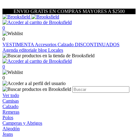
ENVIO GRATIS EN COMPRAS MAYORES A $2500
0
0
VESTIMENTA
Accesorios
Calzado
DISCONTINUADOS
Agenda editoriale blog
Locales
0
0
Ver todo
Camisas
Calzado
Remeras
Polos
Camperas y Abrigos
Algodón
Jeans