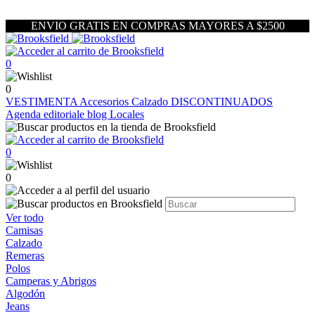
ENVIO GRATIS EN COMPRAS MAYORES A $2500
0
0
VESTIMENTA
Accesorios
Calzado
DISCONTINUADOS
Agenda editoriale blog
Locales
0
0
Ver todo
Camisas
Calzado
Remeras
Polos
Camperas y Abrigos
Algodón
Jeans