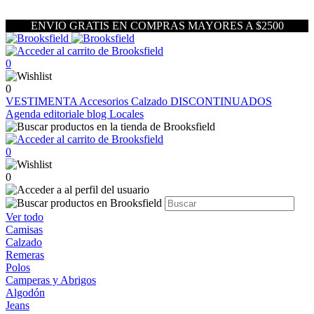
ENVIO GRATIS EN COMPRAS MAYORES A $2500
0
0
VESTIMENTA
Accesorios
Calzado
DISCONTINUADOS
Agenda editoriale blog
Locales
0
0
Ver todo
Camisas
Calzado
Remeras
Polos
Camperas y Abrigos
Algodón
Jeans