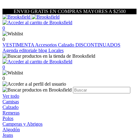
ENVIO GRATIS EN COMPRAS MAYORES A $2500
0
0
VESTIMENTA
Accesorios
Calzado
DISCONTINUADOS
Agenda editoriale blog
Locales
0
0
Ver todo
Camisas
Calzado
Remeras
Polos
Camperas y Abrigos
Algodón
Jeans