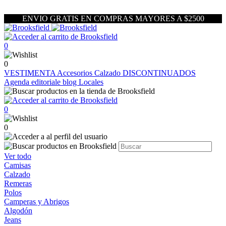
ENVIO GRATIS EN COMPRAS MAYORES A $2500
0
0
VESTIMENTA
Accesorios
Calzado
DISCONTINUADOS
Agenda editoriale blog
Locales
0
0
Ver todo
Camisas
Calzado
Remeras
Polos
Camperas y Abrigos
Algodón
Jeans