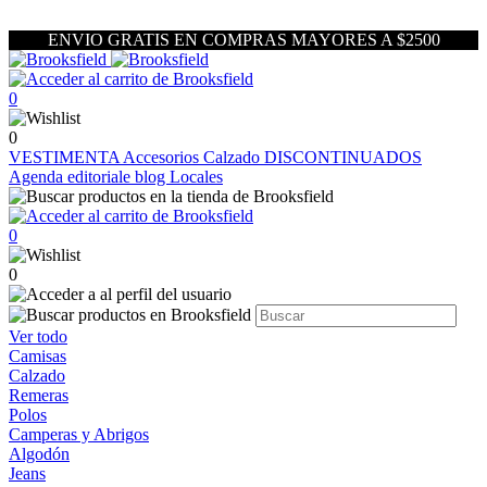
ENVIO GRATIS EN COMPRAS MAYORES A $2500
0
0
VESTIMENTA
Accesorios
Calzado
DISCONTINUADOS
Agenda editoriale blog
Locales
0
0
Ver todo
Camisas
Calzado
Remeras
Polos
Camperas y Abrigos
Algodón
Jeans