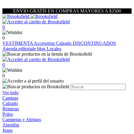
ENVIO GRATIS EN COMPRAS MAYORES A $2500
0
0
VESTIMENTA
Accesorios
Calzado
DISCONTINUADOS
Agenda editoriale blog
Locales
0
0
Ver todo
Camisas
Calzado
Remeras
Polos
Camperas y Abrigos
Algodón
Jeans