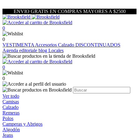
ENVIO GRATIS EN COMPRAS MAYORES A $2500
0
0
VESTIMENTA
Accesorios
Calzado
DISCONTINUADOS
Agenda editoriale blog
Locales
0
0
Ver todo
Camisas
Calzado
Remeras
Polos
Camperas y Abrigos
Algodón
Jeans