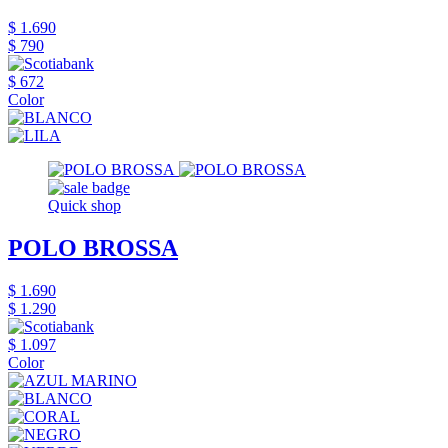
$ 1.690
$ 790
$ 672
Color
Quick shop
POLO BROSSA
$ 1.690
$ 1.290
$ 1.097
Color