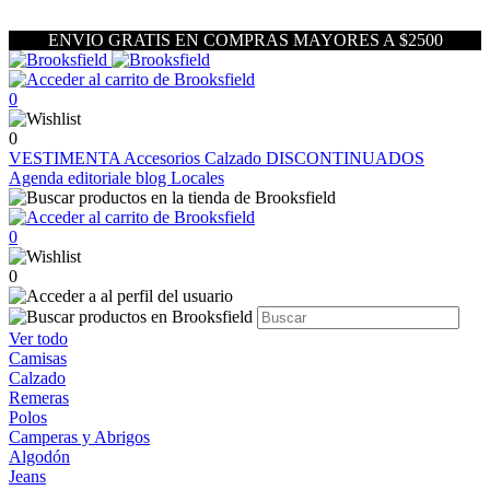
ENVIO GRATIS EN COMPRAS MAYORES A $2500
0
0
VESTIMENTA
Accesorios
Calzado
DISCONTINUADOS
Agenda editoriale blog
Locales
0
0
Ver todo
Camisas
Calzado
Remeras
Polos
Camperas y Abrigos
Algodón
Jeans