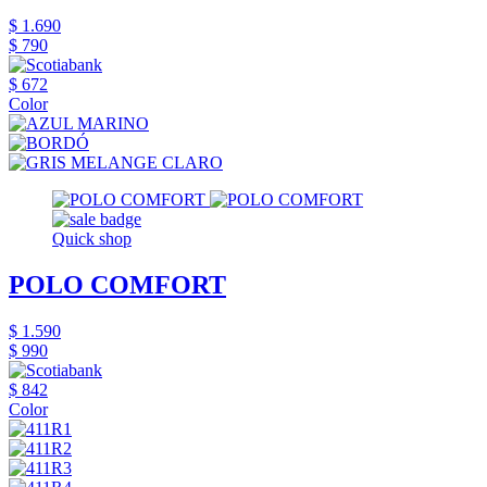
$ 1.690
$ 790
$ 672
Color
Quick shop
POLO COMFORT
$ 1.590
$ 990
$ 842
Color