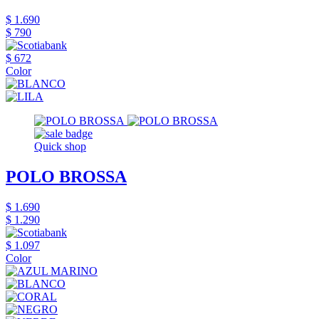
$ 1.690
$ 790
$ 672
Color
Quick shop
POLO BROSSA
$ 1.690
$ 1.290
$ 1.097
Color