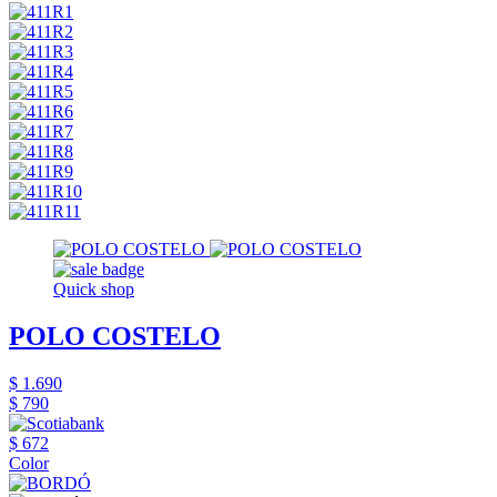
Quick shop
POLO COSTELO
$ 1.690
$ 790
$ 672
Color