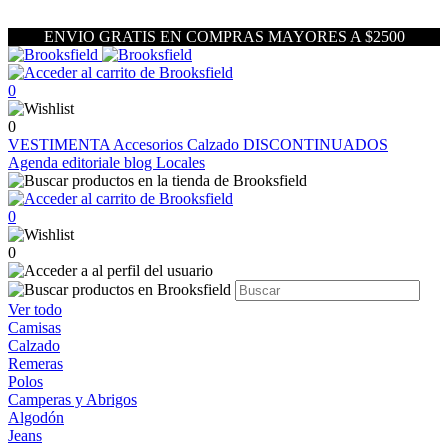
ENVIO GRATIS EN COMPRAS MAYORES A $2500
0
0
VESTIMENTA
Accesorios
Calzado
DISCONTINUADOS
Agenda editoriale blog
Locales
0
0
Ver todo
Camisas
Calzado
Remeras
Polos
Camperas y Abrigos
Algodón
Jeans