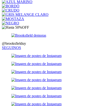
@brooksfielduy
SEGUINOS