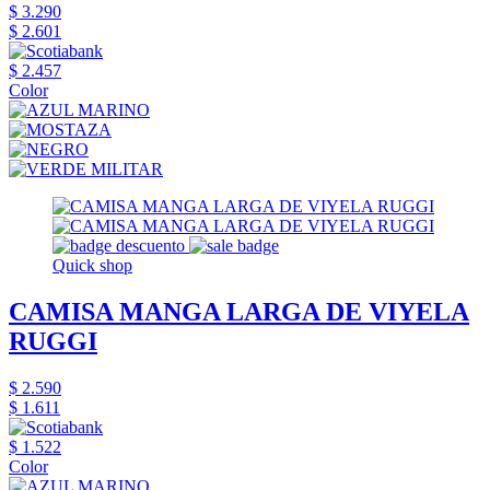
$ 3.290
$ 2.601
$ 2.457
Color
Quick shop
CAMISA MANGA LARGA DE VIYELA
RUGGI
$ 2.590
$ 1.611
$ 1.522
Color