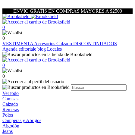
ENVIO GRATIS EN COMPRAS MAYORES A $2500
0
0
VESTIMENTA
Accesorios
Calzado
DISCONTINUADOS
Agenda editoriale blog
Locales
0
0
Ver todo
Camisas
Calzado
Remeras
Polos
Camperas y Abrigos
Algodón
Jeans