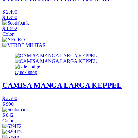
$ 2.490
$ 1.990
$ 1.692
Color
Quick shop
CAMISA MANGA LARGA KEPPEL
$ 2.590
$ 990
$ 842
Color