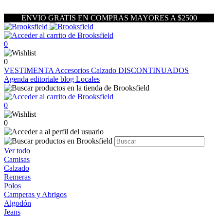
ENVIO GRATIS EN COMPRAS MAYORES A $2500
0
0
VESTIMENTA
Accesorios
Calzado
DISCONTINUADOS
Agenda editoriale blog
Locales
0
0
Ver todo
Camisas
Calzado
Remeras
Polos
Camperas y Abrigos
Algodón
Jeans