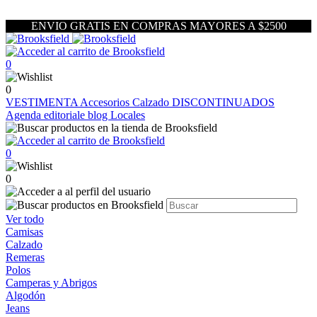
ENVIO GRATIS EN COMPRAS MAYORES A $2500
0
0
VESTIMENTA
Accesorios
Calzado
DISCONTINUADOS
Agenda editoriale blog
Locales
0
0
Ver todo
Camisas
Calzado
Remeras
Polos
Camperas y Abrigos
Algodón
Jeans