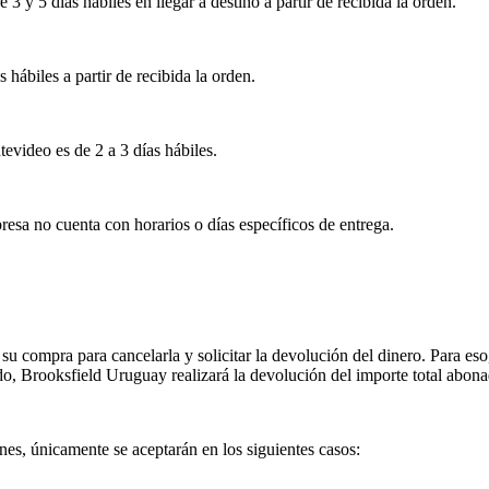
 y 5 días hábiles en llegar a destino a partir de recibida la orden.
s hábiles a partir de recibida la orden.
tevideo es de 2 a 3 días hábiles.
esa no cuenta con horarios o días específicos de entrega.
su compra para cancelarla y solicitar la devolución del dinero. Para eso
ado, Brooksfield Uruguay realizará la devolución del importe total abon
es, únicamente se aceptarán en los siguientes casos: