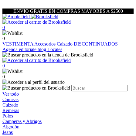
ENVIO GRATIS EN COMPRAS MAYORES A $2500
0
0
VESTIMENTA
Accesorios
Calzado
DISCONTINUADOS
Agenda editoriale blog
Locales
0
0
Ver todo
Camisas
Calzado
Remeras
Polos
Camperas y Abrigos
Algodón
Jeans