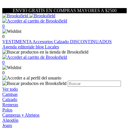
ENVIO GRATIS EN COMPRAS MAYORES A $2500
0
0
VESTIMENTA
Accesorios
Calzado
DISCONTINUADOS
Agenda editoriale blog
Locales
0
0
Ver todo
Camisas
Calzado
Remeras
Polos
Camperas y Abrigos
Algodón
Jeans