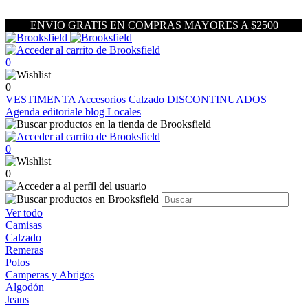
ENVIO GRATIS EN COMPRAS MAYORES A $2500
0
0
VESTIMENTA
Accesorios
Calzado
DISCONTINUADOS
Agenda editoriale blog
Locales
0
0
Ver todo
Camisas
Calzado
Remeras
Polos
Camperas y Abrigos
Algodón
Jeans