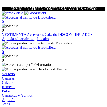
ENVIO GRATIS EN COMPRAS MAYORES A $2500
0
0
VESTIMENTA
Accesorios
Calzado
DISCONTINUADOS
Agenda editoriale blog
Locales
0
0
Ver todo
Camisas
Calzado
Remeras
Polos
Camperas y Abrigos
Algodón
Jeans