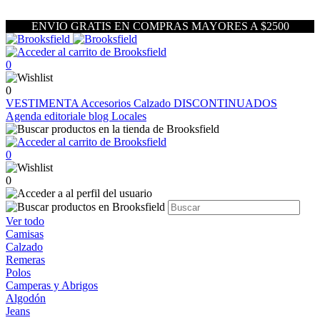
ENVIO GRATIS EN COMPRAS MAYORES A $2500
0
0
VESTIMENTA
Accesorios
Calzado
DISCONTINUADOS
Agenda editoriale blog
Locales
0
0
Ver todo
Camisas
Calzado
Remeras
Polos
Camperas y Abrigos
Algodón
Jeans