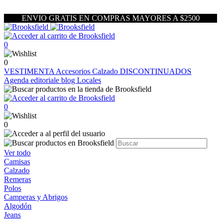
ENVIO GRATIS EN COMPRAS MAYORES A $2500
0
0
VESTIMENTA
Accesorios
Calzado
DISCONTINUADOS
Agenda editoriale blog
Locales
0
0
Ver todo
Camisas
Calzado
Remeras
Polos
Camperas y Abrigos
Algodón
Jeans