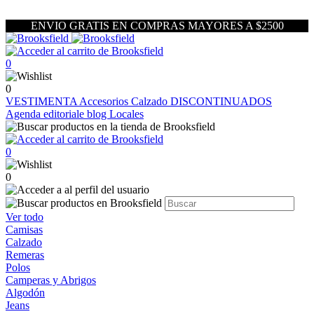
ENVIO GRATIS EN COMPRAS MAYORES A $2500
0
0
VESTIMENTA
Accesorios
Calzado
DISCONTINUADOS
Agenda editoriale blog
Locales
0
0
Ver todo
Camisas
Calzado
Remeras
Polos
Camperas y Abrigos
Algodón
Jeans