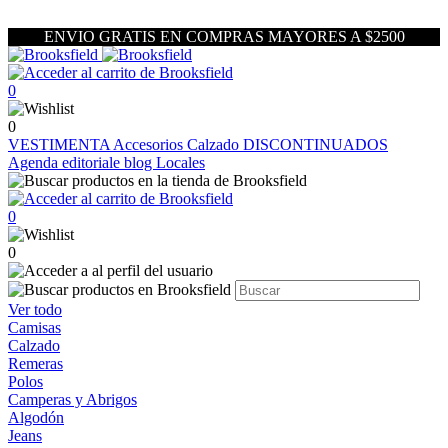
ENVIO GRATIS EN COMPRAS MAYORES A $2500
0
0
VESTIMENTA
Accesorios
Calzado
DISCONTINUADOS
Agenda editoriale blog
Locales
0
0
Ver todo
Camisas
Calzado
Remeras
Polos
Camperas y Abrigos
Algodón
Jeans