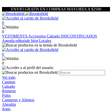
ENVIO GRATIS EN COMPRAS MAYORES A $2500
0
0
VESTIMENTA
Accesorios
Calzado
DISCONTINUADOS
Agenda editoriale blog
Locales
0
0
Ver todo
Camisas
Calzado
Remeras
Polos
Camperas y Abrigos
Algodón
Jeans