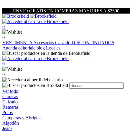
ENVIO GRATIS EN COMPRAS MAYORES A $2500
0
0
VESTIMENTA
Accesorios
Calzado
DISCONTINUADOS
Agenda editoriale blog
Locales
0
0
Ver todo
Camisas
Calzado
Remeras
Polos
Camperas y Abrigos
Algodón
Jeans