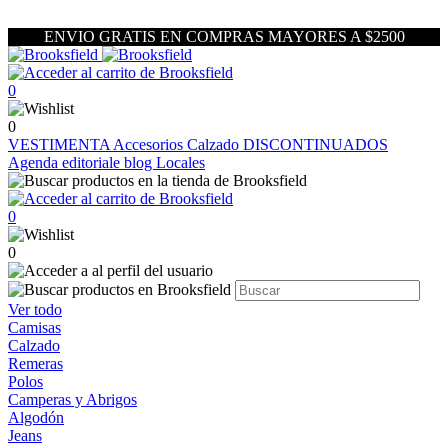
ENVIO GRATIS EN COMPRAS MAYORES A $2500
0
0
VESTIMENTA
Accesorios
Calzado
DISCONTINUADOS
Agenda editoriale blog
Locales
0
0
Ver todo
Camisas
Calzado
Remeras
Polos
Camperas y Abrigos
Algodón
Jeans