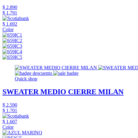
$ 2.890
$ 1.791
$ 1.692
Color
Quick shop
SWEATER MEDIO CIERRE MILAN
$ 2.590
$ 1.701
$ 1.607
Color